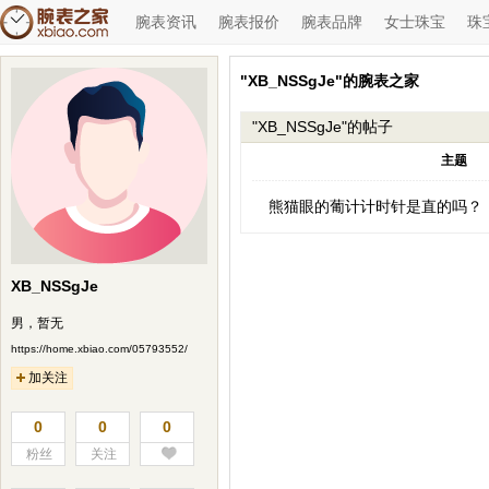
腕表资讯
腕表报价
腕表品牌
女士珠宝
珠
"XB_NSSgJe"的腕表之家
"XB_NSSgJe"的帖子
主题
熊猫眼的葡计计时针是直的吗？
XB_NSSgJe
男，暂无
https://home.xbiao.com/05793552/
加关注
0
0
0
粉丝
关注