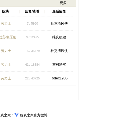
更多...
版块
|
回复/查看
|
最后回复
劳力士
杜克清风侠
7 / 5960
拉苏蒂原创
纯真狐狸
9 / 12475
劳力士
杜克清风侠
16 / 36479
劳力士
布村踏实
41 / 18584
劳力士
Rolex1905
22 / 43725
腕表之家：
腕表之家官方微博