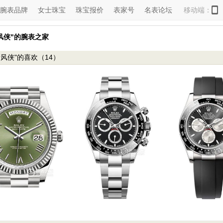
腕表品牌
女士珠宝
珠宝报价
表家号
名表论坛
移动端：
风侠"的腕表之家
清风侠"的喜欢（14）