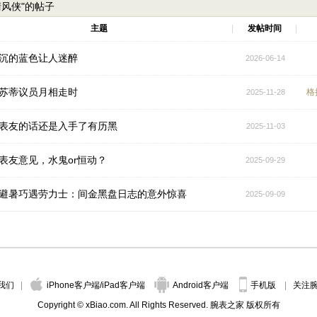
清风侠"的帖子
主题
|
发帖时间
|
沉的蓝色让人迷醉
2026-06-14
苏蒂议员月相走时
格
2025-11-28
表友的话还是入手了有历黑
2025-11-03
表友意见，水鬼or恒动？
2025-09-29
避暑巧遇劳力士：间金黑盘日志的意外惊喜
2025-09-09
我们
iPhone客户端
/
iPad客户端
Android客户端
手机版
关注
Copyright © xBiao.com. All Rights Reserved. 腕表之家 版权所有