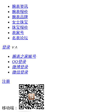
腕表资讯
腕表报价
腕表品牌
女士珠宝
珠宝报价
表家号
名表论坛
登录
∨
∧
腕表之家账号
QQ登录
微博登录
微信登录
注册
移动端：