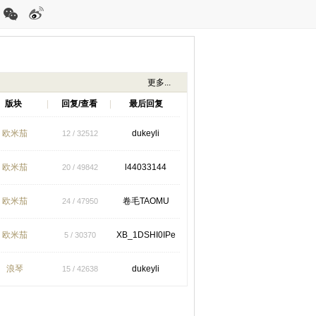
更多...
版块
|
回复/查看
|
最后回复
欧米茄
dukeyli
12 / 32512
欧米茄
l44033144
20 / 49842
欧米茄
卷毛TAOMU
24 / 47950
欧米茄
XB_1DSHI0IPe
5 / 30370
浪琴
dukeyli
15 / 42638