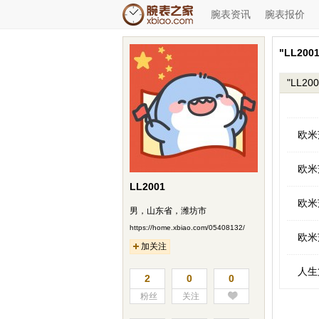
腕表资讯
腕表报价
"LL20
"LL2
欧米
欧米
LL2001
欧米
男，山东省，潍坊市
https://home.xbiao.com/05408132/
欧米
加关注
人生
2
0
0
粉丝
关注