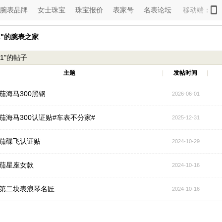
腕表品牌
女士珠宝
珠宝报价
表家号
名表论坛
移动端：
01"的腕表之家
001"的帖子
主题
|
发帖时间
|
茄海马300黑钢
2026-06-01
茄海马300认证贴#车表不分家#
2025-12-31
茄碟飞认证贴
2024-10-29
茄星座女款
2024-10-16
第二块表浪琴名匠
2024-10-16