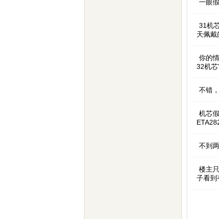
一眼
31机
天佩戴
你的情
32机
不错
机芯假
ETA2
不到
楼主只
子看到