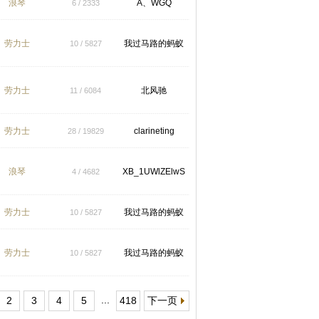
浪琴
A、WGQ
6 / 2333
劳力士
我过马路的蚂蚁
10 / 5827
劳力士
北风驰
11 / 6084
劳力士
clarineting
28 / 19829
浪琴
XB_1UWlZElwS
4 / 4682
劳力士
我过马路的蚂蚁
10 / 5827
劳力士
我过马路的蚂蚁
10 / 5827
...
2
3
4
5
418
下一页