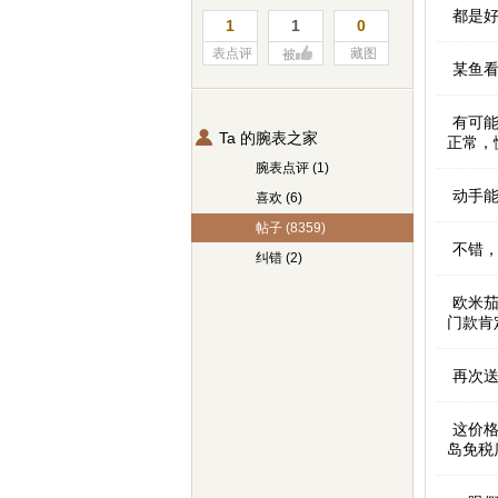
都是
1
1
0
表点评
藏图
被
某鱼
有可能
Ta 的腕表之家
正常，
腕表点评 (1)
动手能
喜欢 (6)
帖子 (8359)
不错
纠错 (2)
欧米茄
门款肯
再次送
这价
岛免税