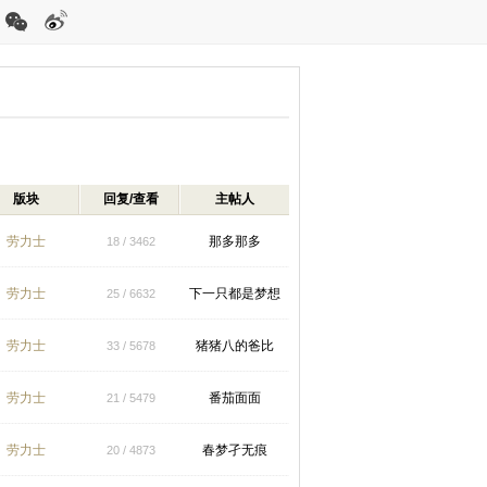
版块
回复/查看
主帖人
劳力士
那多那多
18 / 3462
劳力士
下一只都是梦想
25 / 6632
劳力士
猪猪八的爸比
33 / 5678
劳力士
番茄面面
21 / 5479
劳力士
春梦孑无痕
20 / 4873