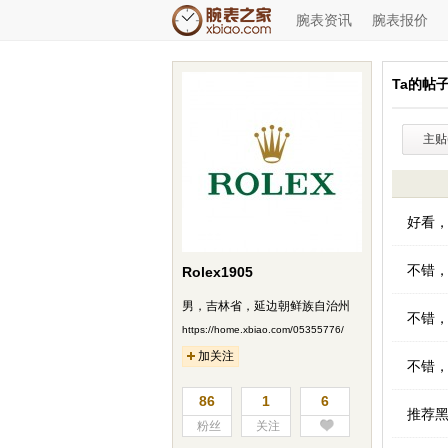
腕表资讯
腕表报价
Ta的帖
主贴(
好看
不错
Rolex1905
男，吉林省，延边朝鲜族自治州
不错
https://home.xbiao.com/05355776/
加关注
不错
86
1
6
推荐
粉丝
关注