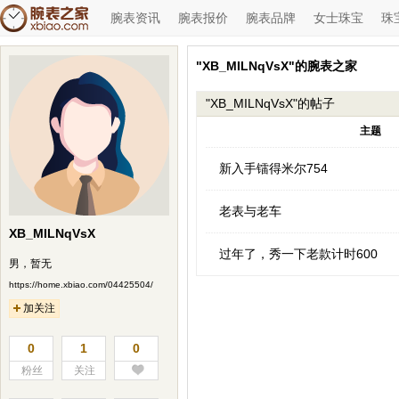
腕表资讯
腕表报价
腕表品牌
女士珠宝
珠
"XB_MILNqVsX"的腕表之家
"XB_MILNqVsX"的帖子
主题
新入手镭得米尔754
老表与老车
XB_MILNqVsX
过年了，秀一下老款计时600
男，暂无
https://home.xbiao.com/04425504/
加关注
0
1
0
粉丝
关注