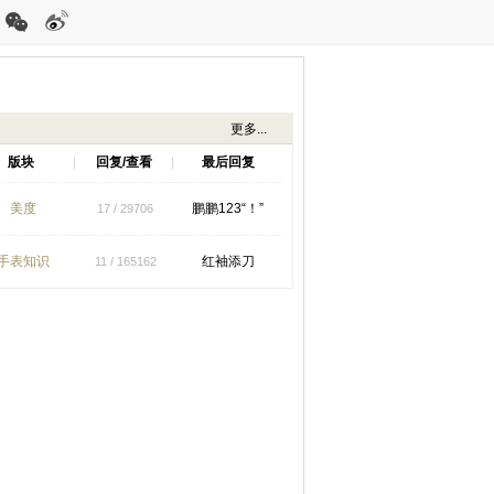
更多...
版块
|
回复/查看
|
最后回复
美度
鹏鹏123“！”
17 / 29706
手表知识
红袖添刀
11 / 165162