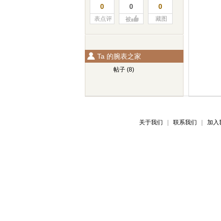
0
0
0
表点评
藏图
被
Ta 的腕表之家
帖子 (8)
关于我们
联系我们
加入