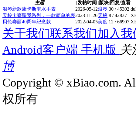
|
主题
|
发帖时间
|
版块
|
回复/查看
浪琴新款康卡斯潜水手表
2026-05-12
浪琴
30 / 45302
du
天梭卡森臻我系列，一款简单的表
2023-11-26
天梭
8 / 42837
X
贝伦赛丽40周年纪念款
2022-04-05
美度
12 / 66907
X
关于我们
联系我们
加入我
Android客户端
手机版
关
博
Copyright © xBiao.com. 
权所有