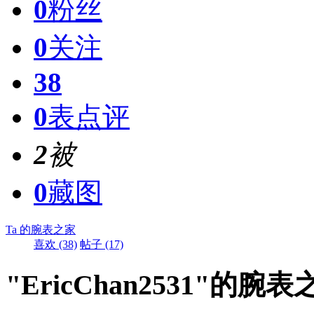
0
粉丝
0
关注
38
0
表点评
2
被
0
藏图
Ta 的腕表之家
喜欢 (38)
帖子 (17)
"EricChan2531"的腕表