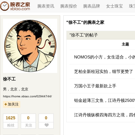
腕表资讯
腕表报价
腕表品牌
女士珠宝
珠
"徐不工"的腕表之家
"徐不工"的帖子
主题
NOMOS的小方，女生适合，小
芝柏全新桂冠实拍，细节更赞了
徐不工
万国小王子最新款上手
男，北京，北京
https://home.xbiao.com/02944744/
铂金超薄三文鱼，江诗丹顿2500
加关注
江诗丹顿纵横四海四方之境，四
1625
0
0
粉丝
关注