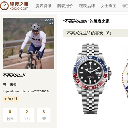
腕表资讯
腕表报价
腕表品牌
女士珠宝
珠
"不高兴先生V"的腕表之家
"不高兴先生V"的喜欢（8）
不高兴先生V
男，未知
https://home.xbiao.com/02704957/
加关注
0
2
8
粉丝
关注