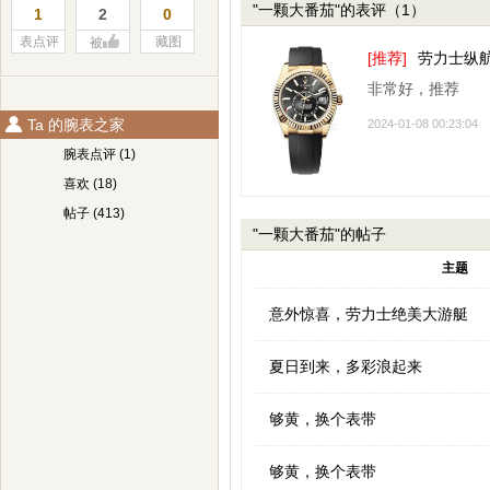
"一颗大番茄"的表评（1）
1
2
0
表点评
藏图
被
[推荐]
劳力士纵航者
非常好，推荐
Ta 的腕表之家
2024-01-08 00:23:04
腕表点评 (1)
喜欢 (18)
帖子 (413)
"一颗大番茄"的帖子
主题
意外惊喜，劳力士绝美大游艇
夏日到来，多彩浪起来
够黄，换个表带
够黄，换个表带