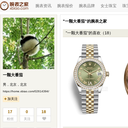
腕表资讯
腕表报价
腕表品牌
女士珠宝
珠
"一颗大番茄"的腕表之家
"一颗大番茄"的喜欢（18）
一颗大番茄
男，北京，北京
https://home.xbiao.com/02614394/
加关注
17
0
18
粉丝
关注