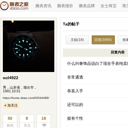
腕表资讯
腕表报价
腕表品牌
女士珠宝
珠
Ta的帖子
主贴(18)
回复(5965)
收藏
回复内容
什么叫奢饰品说白了现在手表纯卖
非常通透
wzl4922
男，山东省，烟台市，
恭喜入手
1991.10.01
https://home.xbiao.com/02544489/
还可以的
加关注
50
8
18
挺有个性
粉丝
关注