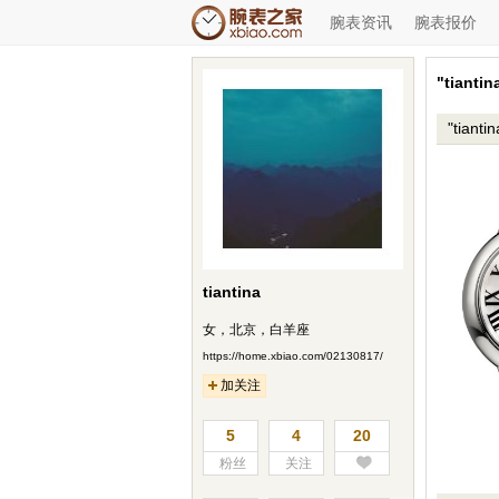
腕表资讯
腕表报价
"tiant
"tian
tiantina
女，北京，白羊座
https://home.xbiao.com/02130817/
加关注
5
4
20
粉丝
关注