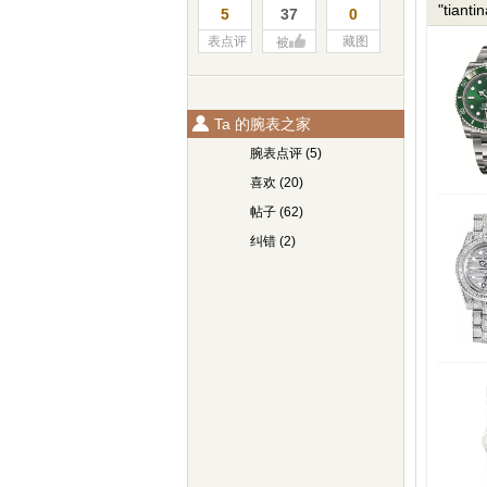
"tian
5
37
0
表点评
藏图
被
Ta 的腕表之家
腕表点评 (5)
喜欢 (20)
帖子 (62)
纠错 (2)