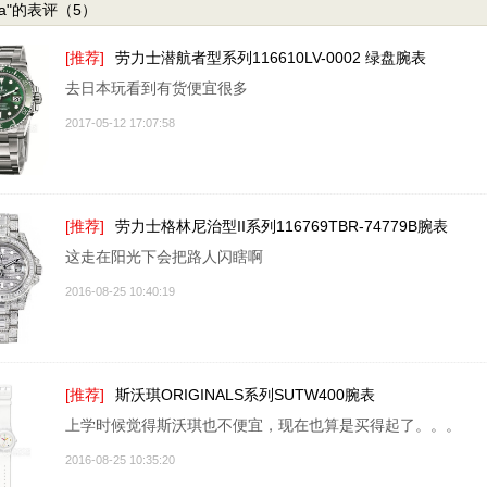
tina"的表评（5）
[推荐]
劳力士潜航者型系列116610LV-0002 绿盘腕表
去日本玩看到有货便宜很多
2017-05-12 17:07:58
[推荐]
劳力士格林尼治型II系列116769TBR-74779B腕表
这走在阳光下会把路人闪瞎啊
2016-08-25 10:40:19
[推荐]
斯沃琪ORIGINALS系列SUTW400腕表
上学时候觉得斯沃琪也不便宜，现在也算是买得起了。。。
2016-08-25 10:35:20