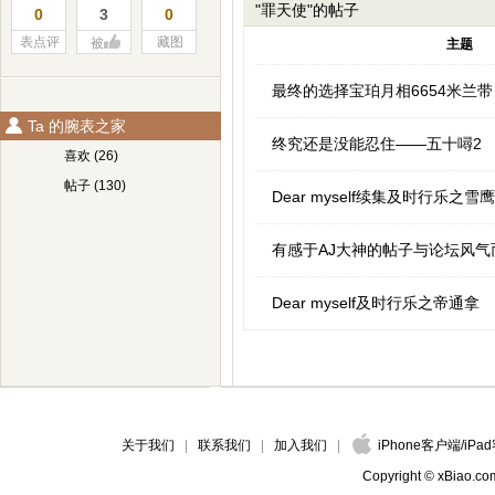
"罪天使"的帖子
0
3
0
表点评
藏图
被
主题
最终的选择宝珀月相6654米兰带
Ta 的腕表之家
终究还是没能忍住——五十噚2
喜欢 (26)
帖子 (130)
Dear myself续集及时行乐之雪鹰
有感于AJ大神的帖子与论坛风气
Dear myself及时行乐之帝通拿
关于我们
联系我们
加入我们
iPhone客户端
/
iPa
Copyright © xBiao.