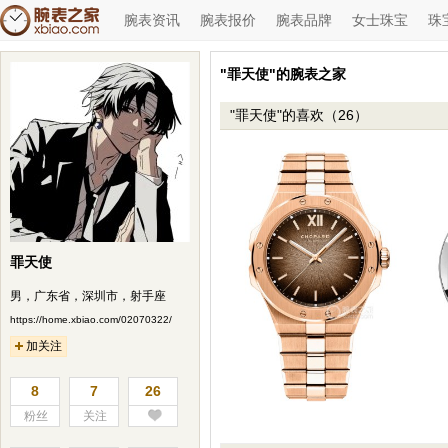
腕表资讯
腕表报价
腕表品牌
女士珠宝
珠
"罪天使"的腕表之家
"罪天使"的喜欢（26）
罪天使
男，广东省，深圳市，射手座
https://home.xbiao.com/02070322/
加关注
8
7
26
粉丝
关注