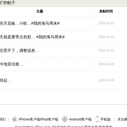
002"的帖子
主题
|
发帖时间
|
N的天花板…小欧…#我的海马周末#
2026-06-23
天就是要带点色彩… #我的海马周末#
2026-04-19
症受不了，调整误差…
2026-04-10
卡地亚伦敦…
2026-04-03
排起…
2026-03-26
我们
iPhone客户端
/
iPad客户端
Android客户端
手机版
关注