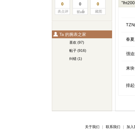
"lht2
0
0
0
表点评
藏图
被
TZ
Ta 的腕表之家
春夏
喜欢 (97)
帖子 (916)
强迫
纠错 (1)
来块
排起
关于我们
联系我们
加入