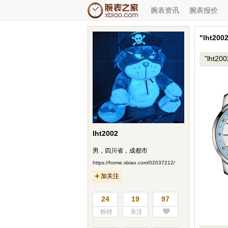
腕表资讯
腕表报价
"lht2
"lht2
lht2002
男，四川省，成都市
https://home.xbiao.com/02037212/
加关注
24
19
97
粉丝
关注