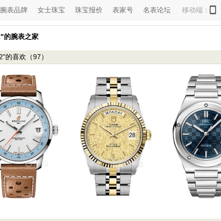
腕表品牌
女士珠宝
珠宝报价
表家号
名表论坛
移动端：
002"的腕表之家
002"的喜欢（97）