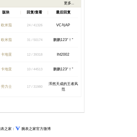
更多...
版块
|
回复/查看
|
最后回复
欧米茄
VC与AP
24 / 41326
欧米茄
鹏鹏123“！”
31 / 50174
卡地亚
lht2002
12 / 39318
卡地亚
鹏鹏123“！”
10 / 44513
浑然天成的王者风
劳力士
17 / 31980
范
腕表之家：
腕表之家官方微博