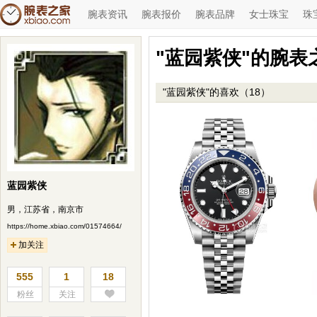
腕表资讯
腕表报价
腕表品牌
女士珠宝
珠
"蓝园紫侠"的腕表
"蓝园紫侠"的喜欢（18）
蓝园紫侠
男，江苏省，南京市
https://home.xbiao.com/01574664/
加关注
555
1
18
粉丝
关注