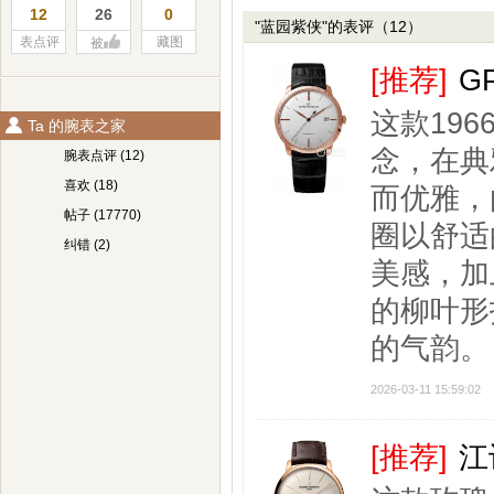
12
26
0
"蓝园紫侠"的表评（12）
表点评
藏图
被
[推荐]
G
这款19
Ta 的腕表之家
念，在典
腕表点评 (12)
喜欢 (18)
而优雅，
帖子 (17770)
圈以舒适
纠错 (2)
美感，加
的柳叶形
的气韵。
2026-03-11 15:59:02
[推荐]
江