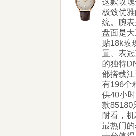
这款玫瑰
极致优雅
统。腕表
盘面是大
贴18k
置、表冠
的独特D
部搭载江
有196
供40小
款851
耐看，机
最热门的