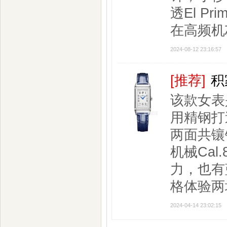
透El P
在高频机
2024-08-12 23:16:57
[推荐]
积
该款女表
用精钢打
两面共镶
机械Ca
力，也有
格体验两
2024-04-14 23:02:15