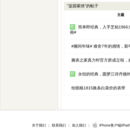
"蓝园紫侠"的帖子
主题
简单即经典，入手芝柏1966
南#
#腕间年味# 难舍7年的感情，新
腕表之家真力时官方群成立啦，
永恒的经典，圆梦江诗丹顿85
给朗格1815换条白菜价的表带
关于我们
联系我们
加入我们
iPhone客户端
/
iPa