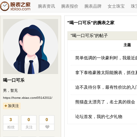
腕表资讯
腕表报价
腕表品牌
女士珠宝
珠
"喝一口可乐"的腕表之家
"喝一口可乐"的帖子
主题
简单低调的一块豪利时，我最近
拿下泰格豪雅太阳能腕表，抓住
喝一口可乐
迫不及待分享，最有性价比的入
男，暂无
https://home.xbiao.com/05142011/
熊猫盘太漂亮了，名士真的很会
加关注
论坛首发，我的七夕礼物
3
0
0
粉丝
关注