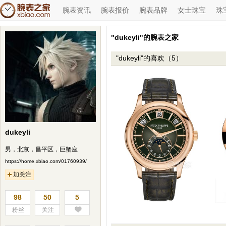
腕表资讯
腕表报价
腕表品牌
女士珠宝
珠
"dukeyli"的腕表之家
"dukeyli"的喜欢（5）
dukeyli
男，北京，昌平区，巨蟹座
https://home.xbiao.com/01760939/
加关注
98
50
5
粉丝
关注