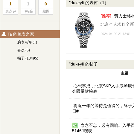
"dukeyli"的表评（1）
1
1
0
表点评
藏图
被
[推荐]
劳力士格林尼
北京个人求购全新
Ta 的腕表之家
2024-04-09 21:13:01
腕表点评 (1)
喜欢 (5)
帖子 (13495)
"dukeyli"的帖子
主题
心想事成，北京SKP入手浪琴康
会限量款腕表
将近一年的等待是值得的，终于
日#
念念不忘，必有回响。入手
5146J腕表